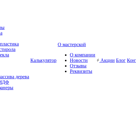
ры
ва
-пластика
О мастерской
стирола
текла
О компании
Калькулятор
Новости
Акции
Блог
Кон
Отзывы
Реквизиты
массива дерева
 МДФ
фанеры