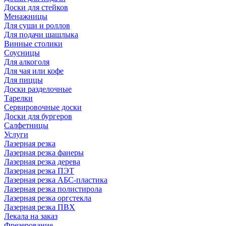
Доски для стейков
Менажницы
Для суши и роллов
Для подачи шашлыка
Винные столики
Соусницы
Для алкоголя
Для чая или кофе
Для пиццы
Доски разделочные
Тарелки
Сервировочные доски
Доски для бургеров
Салфетницы
Услуги
Лазерная резка
Лазерная резка фанеры
Лазерная резка дерева
Лазерная резка ПЭТ
Лазерная резка АБС-пластика
Лазерная резка полистирола
Лазерная резка оргстекла
Лазерная резка ПВХ
Лекала на заказ
Фрезерование