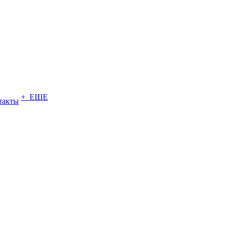
+ ЕЩЕ
такты