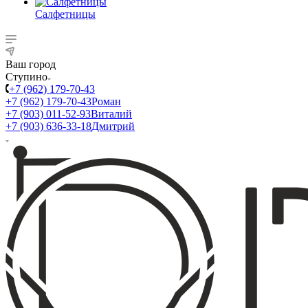
Салфетницы
Ваш город
Ступино
+7 (962) 179-70-43
+7 (962) 179-70-43
Роман
+7 (903) 011-52-93
Виталий
+7 (903) 636-33-18
Дмитрий