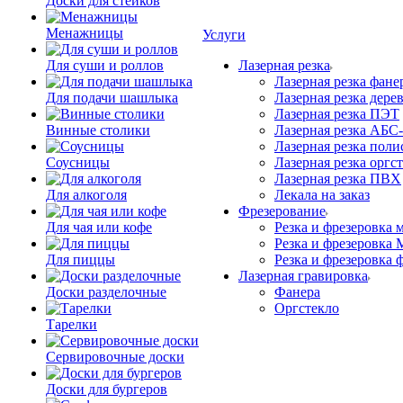
Доски для стейков
Менажницы
Услуги
Для суши и роллов
Лазерная резка
Лазерная резка фане
Для подачи шашлыка
Лазерная резка дере
Лазерная резка ПЭТ
Винные столики
Лазерная резка АБС
Лазерная резка поли
Соусницы
Лазерная резка оргс
Лазерная резка ПВХ
Для алкоголя
Лекала на заказ
Фрезерование
Для чая или кофе
Резка и фрезеровка 
Резка и фрезеровка
Для пиццы
Резка и фрезеровка 
Лазерная гравировка
Доски разделочные
Фанера
Орг­стек­ло
Тарелки
Сервировочные доски
Доски для бургеров