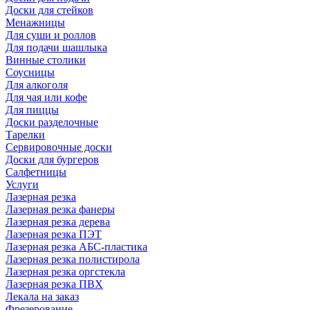
Доски для стейков
Менажницы
Для суши и роллов
Для подачи шашлыка
Винные столики
Соусницы
Для алкоголя
Для чая или кофе
Для пиццы
Доски разделочные
Тарелки
Сервировочные доски
Доски для бургеров
Салфетницы
Услуги
Лазерная резка
Лазерная резка фанеры
Лазерная резка дерева
Лазерная резка ПЭТ
Лазерная резка АБС-пластика
Лазерная резка полистирола
Лазерная резка оргстекла
Лазерная резка ПВХ
Лекала на заказ
Фрезерование