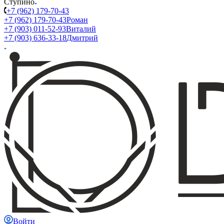
Ступино
+7 (962) 179-70-43
+7 (962) 179-70-43
Роман
+7 (903) 011-52-93
Виталий
+7 (903) 636-33-18
Дмитрий
Войти