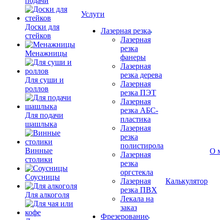
подачи
Услуги
Доски для
Лазерная резка
стейков
Лазерная
резка
Менажницы
фанеры
Лазерная
резка дерева
Для суши и
Лазерная
роллов
резка ПЭТ
Лазерная
резка АБС-
Для подачи
пластика
шашлыка
Лазерная
резка
полистирола
Винные
О 
Лазерная
столики
резка
оргстекла
Соусницы
Лазерная
Калькулятор
резка ПВХ
Для алкоголя
Лекала на
заказ
Фрезерование