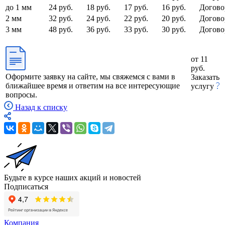
до 1 мм
24 руб.
18 руб.
17 руб.
16 руб.
Догово
2 мм
32 руб.
24 руб.
22 руб.
20 руб.
Догово
3 мм
48 руб.
36 руб.
33 руб.
30 руб.
Догово
от 11
руб.
Оформите заявку на сайте, мы свяжемся с вами в
Заказать
ближайшее время и ответим на все интересующие
услугу
вопросы.
Назад к списку
Будьте в курсе наших акций и новостей
Подписаться
Компания