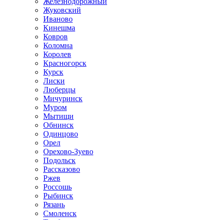
Железнодорожный
Жуковский
Иваново
Кинешма
Ковров
Коломна
Королев
Красногорск
Курск
Лиски
Люберцы
Мичуринск
Муром
Мытищи
Обнинск
Одинцово
Орел
Орехово-Зуево
Подольск
Рассказово
Ржев
Россошь
Рыбинск
Рязань
Смоленск