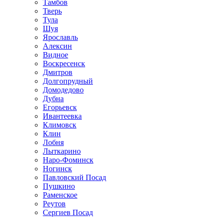
Тамбов
Тверь
Тула
Шуя
Ярославль
Алексин
Видное
Воскресенск
Дмитров
Долгопрудный
Домодедово
Дубна
Егорьевск
Ивантеевка
Климовск
Клин
Лобня
Лыткарино
Наро-Фоминск
Ногинск
Павловский Посад
Пушкино
Раменское
Реутов
Сергиев Посад