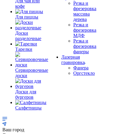
Для чая или
Резка и
кофе
фрезеровка
массива
Для пиццы
дерева
Резка и
фрезеровка
Доски
МДФ
разделочные
Резка и
фрезеровка
Тарелки
фанеры
Лазерная
гравировка
Фанера
Сервировочные
Орг­стек­ло
доски
Доски для
бургеров
Салфетницы
Ваш город