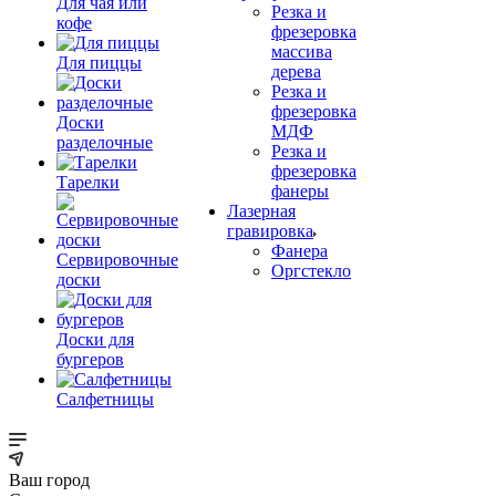
Для чая или
Резка и
кофе
фрезеровка
массива
Для пиццы
дерева
Резка и
фрезеровка
Доски
МДФ
разделочные
Резка и
фрезеровка
Тарелки
фанеры
Лазерная
гравировка
Фанера
Сервировочные
Орг­стек­ло
доски
Доски для
бургеров
Салфетницы
Ваш город