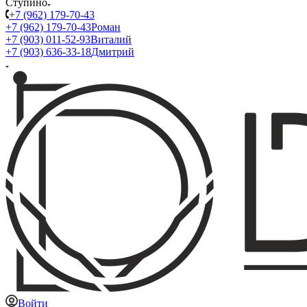
Ступино
+7 (962) 179-70-43
+7 (962) 179-70-43
Роман
+7 (903) 011-52-93
Виталий
+7 (903) 636-33-18
Дмитрий
Войти