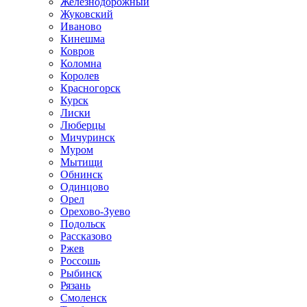
Железнодорожный
Жуковский
Иваново
Кинешма
Ковров
Коломна
Королев
Красногорск
Курск
Лиски
Люберцы
Мичуринск
Муром
Мытищи
Обнинск
Одинцово
Орел
Орехово-Зуево
Подольск
Рассказово
Ржев
Россошь
Рыбинск
Рязань
Смоленск