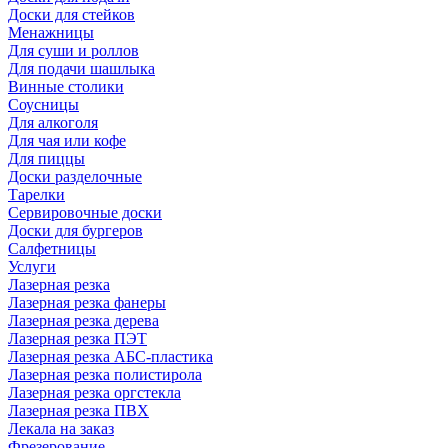
Доски для стейков
Менажницы
Для суши и роллов
Для подачи шашлыка
Винные столики
Соусницы
Для алкоголя
Для чая или кофе
Для пиццы
Доски разделочные
Тарелки
Сервировочные доски
Доски для бургеров
Салфетницы
Услуги
Лазерная резка
Лазерная резка фанеры
Лазерная резка дерева
Лазерная резка ПЭТ
Лазерная резка АБС-пластика
Лазерная резка полистирола
Лазерная резка оргстекла
Лазерная резка ПВХ
Лекала на заказ
Фрезерование