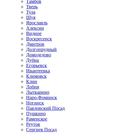
Тамбов
Тверь
Тула
Шуя
Ярославль
Алексин
Видное
Воскресенск
Дмитров
Долгопрудный
Домодедово
Дубна
Егорьевск
Ивантеевка
Климовск
Клин
Лобня
Лыткарино
Наро-Фоминск
Ногинск
Павловский Посад
Пушкино
Раменское
Реутов
Сергиев Посад