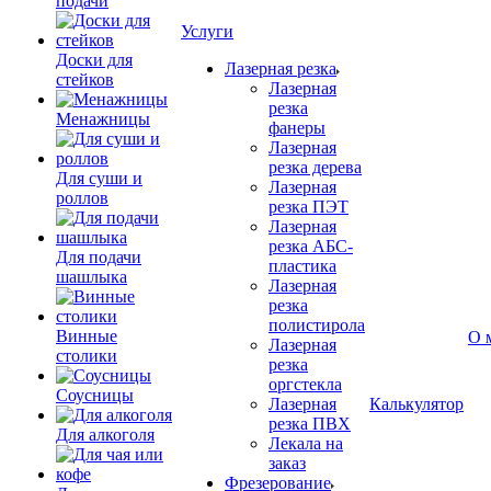
подачи
Услуги
Доски для
Лазерная резка
стейков
Лазерная
резка
Менажницы
фанеры
Лазерная
резка дерева
Для суши и
Лазерная
роллов
резка ПЭТ
Лазерная
резка АБС-
Для подачи
пластика
шашлыка
Лазерная
резка
полистирола
Винные
О 
Лазерная
столики
резка
оргстекла
Соусницы
Лазерная
Калькулятор
резка ПВХ
Для алкоголя
Лекала на
заказ
Фрезерование