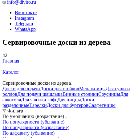
info@diviro.ru
Вконтакте
Instagram
Telegram
WhatsApp
Сервировочные доски из дерева
42
Главная
—
Каталог
—
Сервировочные доски из дерева
Доски для подачи
Доски для стейков
Менажницы
Для суши и
роллов
Для подачи шашлыка
Винные столики
Соусницы
Для
алкоголя
Для чая или кофе
Для пиццы
Доски
разделочные
Тарелки
Доски для бургеров
Салфетницы
Фильтр
По умолчанию (возрастание)
По популярности (убывание)
По популярности (возрастание)
По алфавиту (убывание)