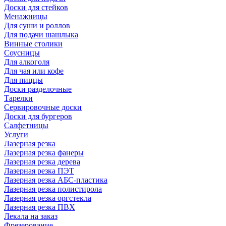
Доски для стейков
Менажницы
Для суши и роллов
Для подачи шашлыка
Винные столики
Соусницы
Для алкоголя
Для чая или кофе
Для пиццы
Доски разделочные
Тарелки
Сервировочные доски
Доски для бургеров
Салфетницы
Услуги
Лазерная резка
Лазерная резка фанеры
Лазерная резка дерева
Лазерная резка ПЭТ
Лазерная резка АБС-пластика
Лазерная резка полистирола
Лазерная резка оргстекла
Лазерная резка ПВХ
Лекала на заказ
Фрезерование