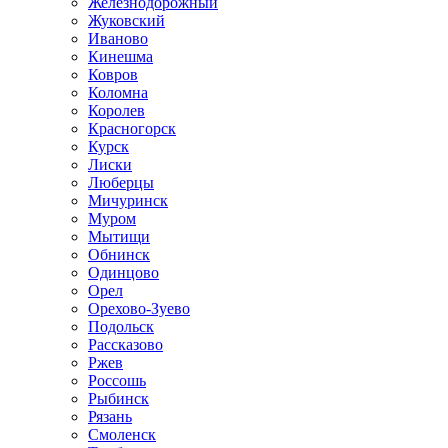
Железнодорожный
Жуковский
Иваново
Кинешма
Ковров
Коломна
Королев
Красногорск
Курск
Лиски
Люберцы
Мичуринск
Муром
Мытищи
Обнинск
Одинцово
Орел
Орехово-Зуево
Подольск
Рассказово
Ржев
Россошь
Рыбинск
Рязань
Смоленск