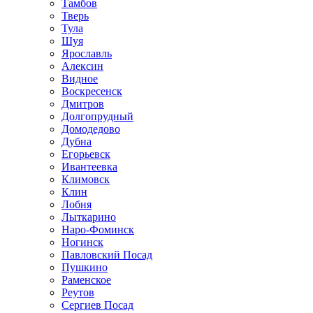
Тамбов
Тверь
Тула
Шуя
Ярославль
Алексин
Видное
Воскресенск
Дмитров
Долгопрудный
Домодедово
Дубна
Егорьевск
Ивантеевка
Климовск
Клин
Лобня
Лыткарино
Наро-Фоминск
Ногинск
Павловский Посад
Пушкино
Раменское
Реутов
Сергиев Посад