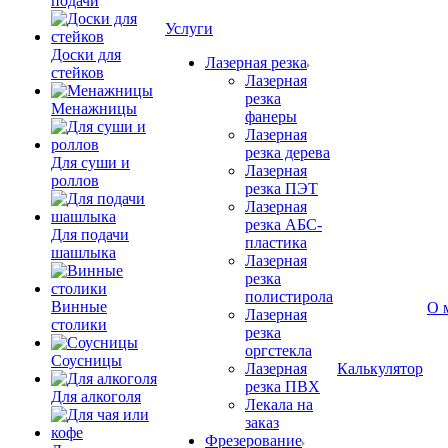
подачи
Услуги
Доски для
Лазерная резка
стейков
Лазерная
резка
Менажницы
фанеры
Лазерная
резка дерева
Для суши и
Лазерная
роллов
резка ПЭТ
Лазерная
резка АБС-
Для подачи
пластика
шашлыка
Лазерная
резка
полистирола
Винные
О 
Лазерная
столики
резка
оргстекла
Соусницы
Лазерная
Калькулятор
резка ПВХ
Для алкоголя
Лекала на
заказ
Фрезерование